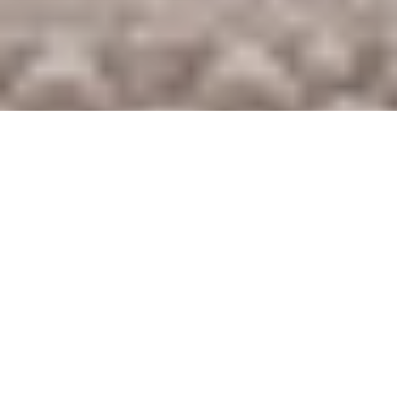
Come operiamo
Offriamo ai nostri clienti le
opportunità di investire con la
massima serenità e convenienza.
I nostri professionisti ti
seguiranno a 360 gradi
nella pianificazione dei